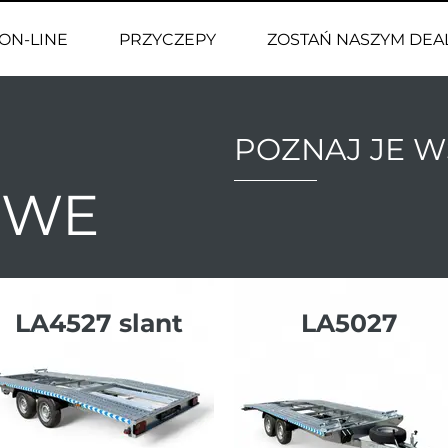
ON-LINE
PRZYCZEPY
ZOSTAŃ NASZYM DE
POZNAJ JE W
OWE
LA4527 slant
LA5027