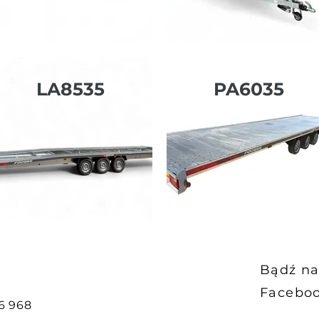
LA8535
PA6035
Bądź na
Faceboo
6 968