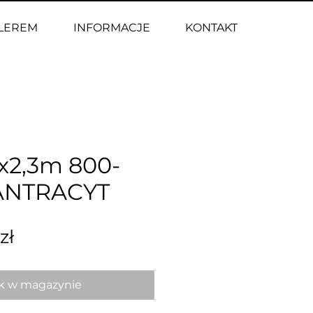
ALEREM
INFORMACJE
KONTAKT
x2,3m 800-
 ANTRACYT
Cena
zł
k w magazynie