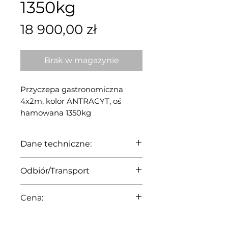
1350kg
Cena
18 900,00 zł
Brak w magazynie
Przyczepa gastronomiczna
4x2m, kolor ANTRACYT, oś
hamowana 1350kg
Dane techniczne:
Długość wewnętrzna: 397cm
Odbiór/Transport
Szerokość wewnętrzna:
196 cm
Przyczepa dostępna od ręki
Cena:
Wysokość wewnętrzna:
na naszym placu
217 cm
magazynowym w Gliwicach,
Wszystkie prezentowane
Układ jezdny: 1x oś
woj. Śląskie.